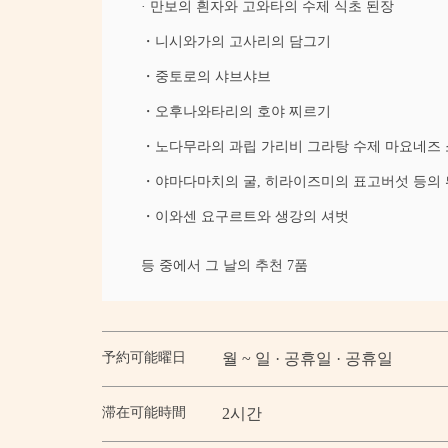
· 만보의 흰자와 고와타의 수제 식초 된장
・니시와가의 고사리의 담그기
・중토로의 샤브샤브
・오후나와타리의 호야 찌르기
・노다무라의 과립 가리비 그라탕 수제 마요네즈
・야마다마치의 굴, 히라이즈미의 표고버섯 등의 
・이와센 요구르트와 생강의 셔벗
등 중에서 그 날의 추천 7품
予約可能曜日
월 ~ 일 · 공휴일 · 공휴일
滞在可能時間
2시간