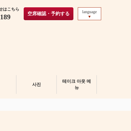
せはこちら
language
空席確認・予約する
0189
테이크 아웃 메
석
사진
뉴