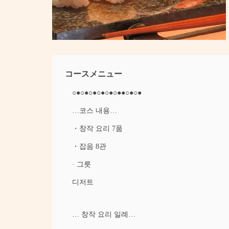
コースメニュー
○●○●○●○●○●○●●○●○●
…코스 내용…
・창작 요리 7품
・잡음 8관
· 그릇
디저트
… 창작 요리 일례…