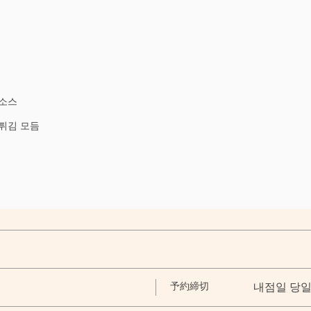
 소스
튀김 모듬
予約締切
내점일 당일