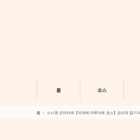
톱
코스
톱
스시겐 오마카세【이와테 마루마토 코스】요리와 잡기 64