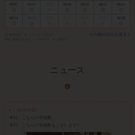
08/07
08/08
08/09
08/10
08/11
08/12
08/13
◎
◎
休
◎
◎
◎
◎
08/14
08/15
08/16
08/17
08/18
08/19
08/20
◎
◎
休
休
休
休
◎
その他の日付を見る
◎
即予約可
□
リクエスト予約可
TEL
要問い合わせ
×
予約不可
休
定休日
ニュース
2019/05/24
本日、こちらの芋焼酎
本日、こちらの芋焼酎もございます‼️