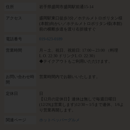
住所
岩手県盛岡市盛岡駅前通15-14
アクセス
盛岡駅東口徒歩3分／ホテルメトロポリタン様
(本館)向かい／ホテルメトロポリタン様(本館)
前の横断歩道を渡り右折後すぐ
電話番号
019-623-0189
営業時間
月～土、祝日、祝前日: 17:00～23:00 （料理
L.O. 22:30 ドリンクL.O. 22:30）
◆テイクアウトもご利用いただけます。
お問い合わせ時
営業時間内でお願いいたします。
間
定休日
日
【12月の定休日】連休は無しで毎週日曜日
(12/29は営業します)12/30～1/5まで連休、1/6よ
り営業再開します。
関連ページ
ホットペッパーグルメ