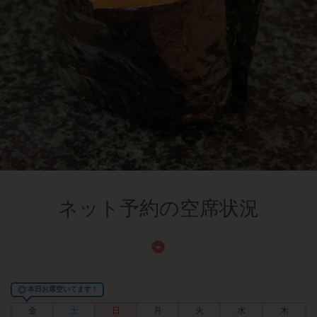
ネット予約の空席状況
◎
本日お席空いてます！
金
土
日
月
火
水
木